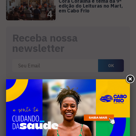
Cora Coralina é tema da 9ª
edição do Leituras no Mart,
em Cabo Frio
4
Receba nossa
newsletter