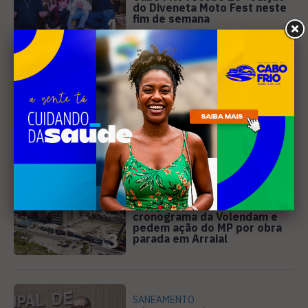
do Diveneta Moto Fest neste
fim de semana
1
DIREITOS HUMANOS
Ativista de Cabo Frio
representa o Brasil em
conferência internacional na
2
Holanda
PREJUÍZO
Compradores cobram
cronograma da Volendam e
pedem ação do MP por obra
3
parada em Arraial
SANEAMENTO