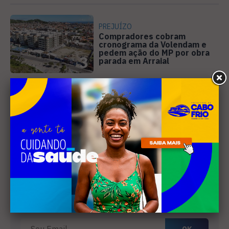
PREJUÍZO
Compradores cobram
cronograma da Volendam e
pedem ação do MP por obra
3
parada em Arraial
SANEAMENTO
Câmara de Búzios aprova
audiência pública para
discutir atuação e serviços
4
da Prolagos
Receba nossa
newsletter