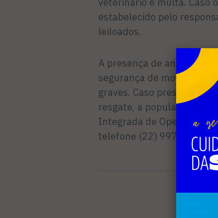
veterinário e multa. Caso 
estabelecido pelo respons
leiloados.
A presença de animais sol
segurança de motoristas e
graves. Caso presencie ani
resgate, a população pode
Integrada de Operações e
telefone (22) 99700-0311.