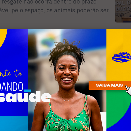
o resgate não ocorra dentro do prazo
ável pelo espaço, os animais poderão ser
tos nas rodovias representa um risco à
R
 pedestres, podendo causar acidentes
n
mais na pista ou precise acionar o
 entrar em contato com o Central
m Segurança Pública (CIOSP) pelo