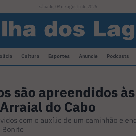
sábado, 08 de agosto de 2026
olícia
Cultura
Esportes
Anuncie
Podcasts
os são apreendidos à
Arraial do Cabo
vidos com o auxílio de um caminhão e e
o Bonito