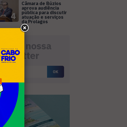
Câmara de Búzios
aprova audiência
pública para discutir
4
atuação e serviços
da Prolagos
eceba nossa
ewsletter