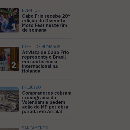
EVENTOS
Cabo Frio recebe 20ª
edição do Diveneta
1
Moto Fest neste fim
de semana
DIREITOS HUMANOS
Ativista de Cabo Frio
representa o Brasil
em conferência
2
internacional na
Holanda
PREJUÍZO
Compradores cobram
cronograma da
Volendam e pedem
3
ação do MP por obra
parada em Arraial
SANEAMENTO