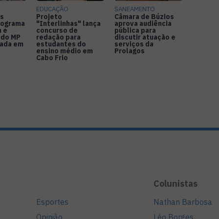
EDUCAÇÃO
SANEAMENTO
s
Projeto
Câmara de Búzios
nograma
"Interlinhas" lança
aprova audiência
 e
concurso de
pública para
 do MP
redação para
discutir atuação e
rada em
estudantes do
serviços da
ensino médio em
Prolagos
Cabo Frio
Colunistas
Esportes
Nathan Barbosa
Opinião
Léo Borges