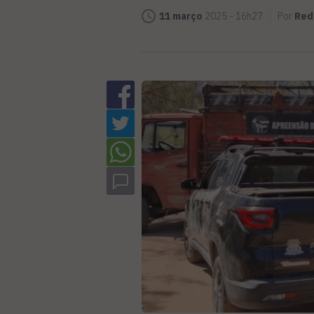
11 março
2025 - 16h27
Por
Red