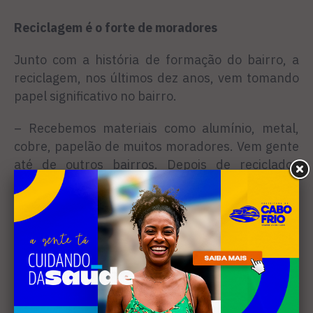
Reciclagem é o forte de moradores
Junto com a história de formação do bairro, a
reciclagem, nos últimos dez anos, vem tomando
papel significativo no bairro.
– Recebemos materiais como alumínio, metal,
cobre, papelão de muitos moradores. Vem gente
até de outros bairros. Depois de reciclados
mandamos para o Rio – explicou Aline Rodrigues,
que administra o depósito.