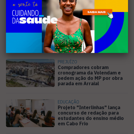
Leia Também
MÚSICA
Banda cabo-friense
Spectrummm apresenta
músicas inéditas no Diveneta
Moto Fest neste sábado (8)
PREJUÍZO
Compradores cobram
cronograma da Volendam e
pedem ação do MP por obra
parada em Arraial
EDUCAÇÃO
Projeto "Interlinhas" lança
concurso de redação para
estudantes do ensino médio
em Cabo Frio