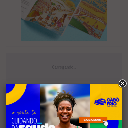
Leia Também
MÚSICA
Banda cabo-friense
Spectrummm apresenta
músicas inéditas no Diveneta