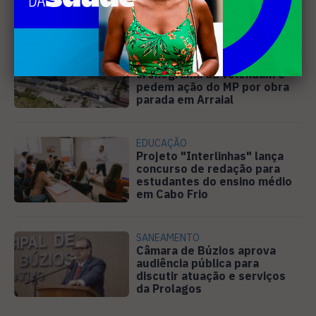
Moto Fest neste sábado (8)
PREJUÍZO
Compradores cobram
cronograma da Volendam e
pedem ação do MP por obra
parada em Arraial
EDUCAÇÃO
Projeto "Interlinhas" lança
concurso de redação para
estudantes do ensino médio
em Cabo Frio
SANEAMENTO
Câmara de Búzios aprova
audiência pública para
discutir atuação e serviços
da Prolagos