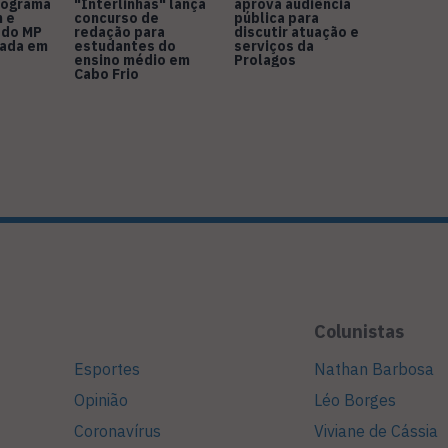
nograma
"Interlinhas" lança
aprova audiência
 e
concurso de
pública para
 do MP
redação para
discutir atuação e
rada em
estudantes do
serviços da
ensino médio em
Prolagos
Cabo Frio
Colunistas
Esportes
Nathan Barbosa
Opinião
Léo Borges
Coronavírus
Viviane de Cássia