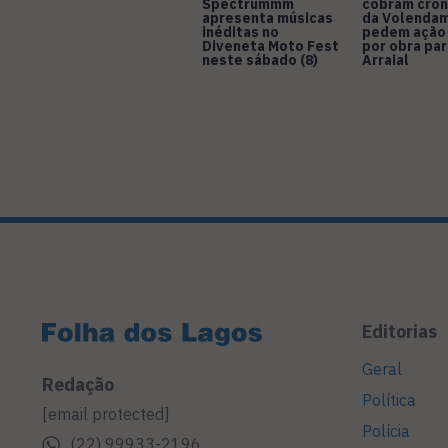
Spectrummm
cobram cro
apresenta músicas
da Volendam
inéditas no
pedem ação
Diveneta Moto Fest
por obra pa
neste sábado (8)
Arraial
Editorias
Geral
Redação
Política
[email protected]
Polícia
(22) 99933-2196