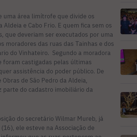
uma área limítrofe que divide os
 Aldeia e Cabo Frio. E quem fica sem os
cos, que deveriam ser executados por uma
 os moradores das ruas das Tainhas e dos
ário do Vinhateiro. Segundo a moradora
ue foram castigadas pelas últimas
uer assistência do poder público. De
e Obras de São Pedro da Aldeia,
 parte do cadastro imobiliário da
sição do secretário Wilmar Mureb, já
 (16), ele esteve na Associação de
 informou que as ruas pertencem ao