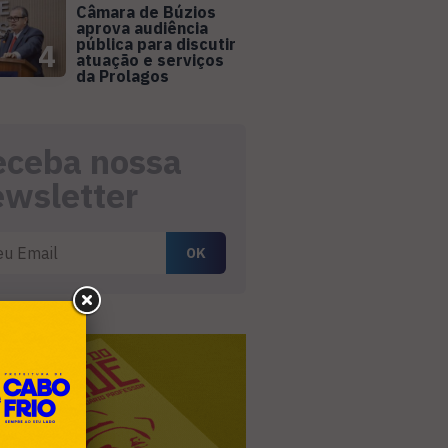
Câmara de Búzios
aprova audiência
pública para discutir
4
atuação e serviços
da Prolagos
eceba nossa
ewsletter