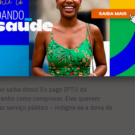
ras de rodas para se locomover tem que
rque o local fica intransitável.
ção do secretário de que a sua rua não
o da Aldeia é inacreditável, já que a rua
início no bairro e termina na Avenida
não saiba disso! Eu pago IPTU da
 tenho como comprovar. Eles querem
ar serviço público – indigna-se a dona de