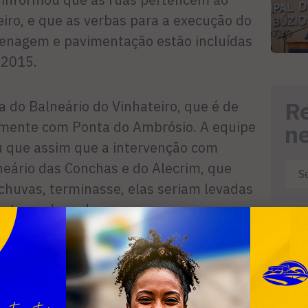
eiro, e que as verbas para a execução do
renagem e pavimentação estão incluídas
 2015.
R
 a do Balneário do Vinhateiro, que é de
amente com Ponta do Ambrósio. A equipe
n
u que assim que a intervenção com
eário das Conchas e do Alecrim, que
huvas, terminasse, elas seriam levadas
entou a dona de casa.
que a Rua das Tainhas fica numa
a mais o trânsito pela via. Segundo ela,
reno demora cerca de 10 dias para secar.