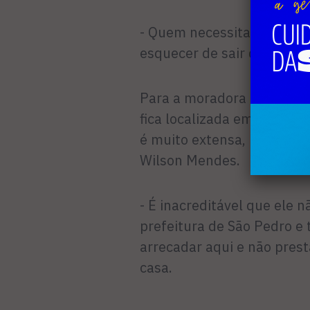
- Quem necessita de cadei
esquecer de sair de casa po
Para a moradora a declara
fica localizada em São Pedr
é muito extensa, pois tem 
Wilson Mendes.
- É inacreditável que ele 
prefeitura de São Pedro e
arrecadar aqui e não prest
casa.