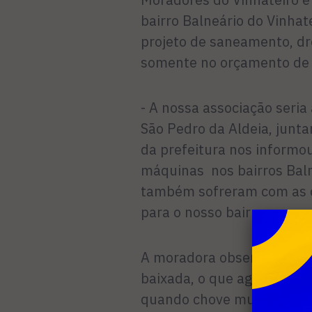
bairro Balneário do Vinhat
projeto de saneamento, d
somente no orçamento de
- A nossa associação seria
São Pedro da Aldeia, junt
da prefeitura nos informo
máquinas nos bairros Baln
também sofreram com as c
para o nosso bairro – com
A moradora observa ainda 
baixada, o que agrava aind
quando chove muito, o ter