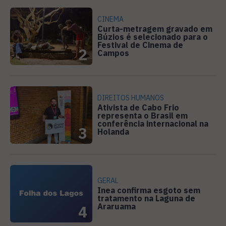
CINEMA
Curta-metragem gravado em
Búzios é selecionado para o
Festival de Cinema de
2
Campos
DIREITOS HUMANOS
Ativista de Cabo Frio
representa o Brasil em
conferência internacional na
3
Holanda
GERAL
Inea confirma esgoto sem
tratamento na Laguna de
Araruama
4