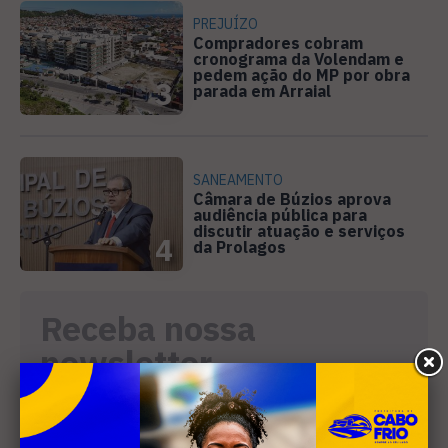
PREJUÍZO
Compradores cobram
cronograma da Volendam e
pedem ação do MP por obra
3
parada em Arraial
SANEAMENTO
Câmara de Búzios aprova
audiência pública para
discutir atuação e serviços
4
da Prolagos
Receba nossa
newsletter