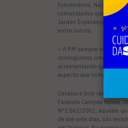
funcionários. Na sua opiniã
comunidades que margeia
Jardim Esperança, Boca do 
entre outros.
– A PM sempre nos dá supo
conseguimos uma viatura 
acrescentando que a ativida
aspecto que complica a at
Cavalos e bois recolhidos 
Fazenda Campos Novos. At
Nº1.562/2001, aqueles que
de até sete dias, são leva
em Itaboraí. Na primeira 