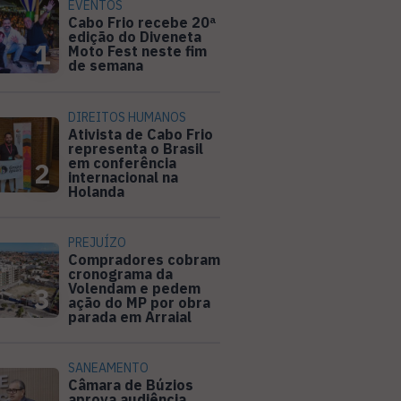
EVENTOS
Cabo Frio recebe 20ª
edição do Diveneta
1
Moto Fest neste fim
de semana
DIREITOS HUMANOS
Ativista de Cabo Frio
representa o Brasil
em conferência
2
internacional na
Holanda
PREJUÍZO
Compradores cobram
cronograma da
Volendam e pedem
3
ação do MP por obra
parada em Arraial
SANEAMENTO
Câmara de Búzios
aprova audiência