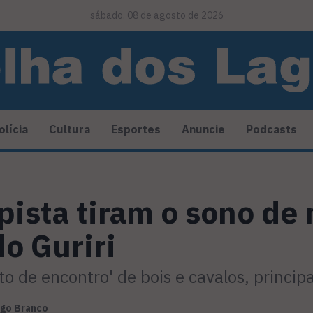
sábado, 08 de agosto de 2026
olícia
Cultura
Esportes
Anuncie
Podcasts
pista tiram o sono de
do Guriri
nto de encontro' de bois e cavalos, princi
igo Branco