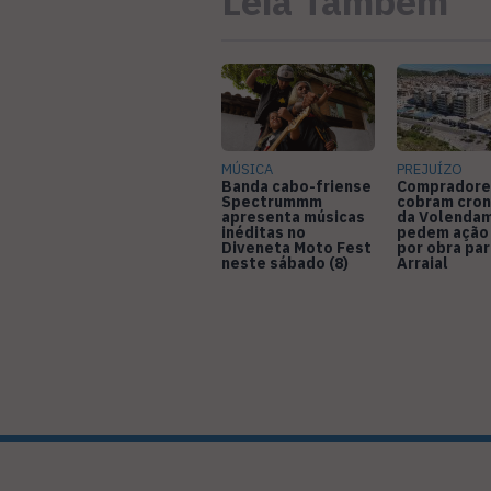
Leia Também
MÚSICA
PREJUÍZO
Banda cabo-friense
Compradore
Spectrummm
cobram cro
apresenta músicas
da Volendam
inéditas no
pedem ação
Diveneta Moto Fest
por obra pa
neste sábado (8)
Arraial