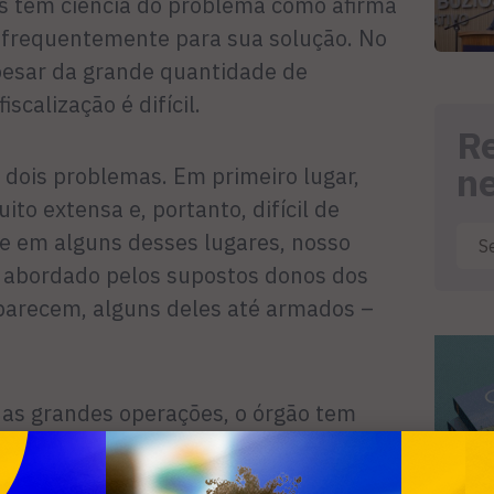
s tem ciência do problema como afirma
 frequentemente para sua solução. No
apesar da grande quantidade de
scalização é difícil.
R
n
dois problemas. Em primeiro lugar,
to extensa e, portanto, difícil de
ue em alguns desses lugares, nosso
i abordado pelos supostos donos dos
parecem, alguns deles até armados –
nas grandes operações, o órgão tem
 da Guarda Municipal, todavia, nem
rança enviam homens para proteção dos