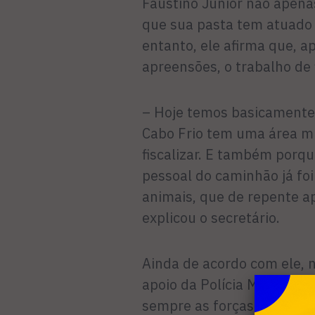
Faustino Júnior não apena
que sua pasta tem atuado
entanto, ele afirma que, 
apreensões, o trabalho de fi
– Hoje temos basicamente 
Cabo Frio tem uma área mui
fiscalizar. E também porq
pessoal do caminhão já fo
animais, que de repente a
explicou o secretário.
Ainda de acordo com ele, 
apoio da Polícia Militar e
sempre as forças de segu