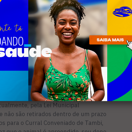
o, as áreas mais críticas são as das
m a Avenida Wilson Mendes, como
Mato, Valão, Jacaré e o próprio Guriri,
rte imediato, mas não é toda hora que
para nos acompanhar – admite ele,
de pastoril, típica da região, é outro
uação do Poder Público.
são levados para um depósito na
ualmente, pela Lei Municipal
 não são retirados dentro de um prazo
dos para o Curral Conveniado de Tambi,
vez que o animal é apreendido, seu dono