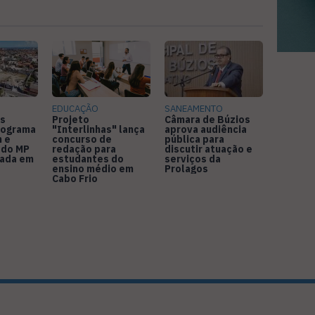
EDUCAÇÃO
SANEAMENTO
s
Projeto
Câmara de Búzios
nograma
"Interlinhas" lança
aprova audiência
 e
concurso de
pública para
 do MP
redação para
discutir atuação e
rada em
estudantes do
serviços da
ensino médio em
Prolagos
Cabo Frio