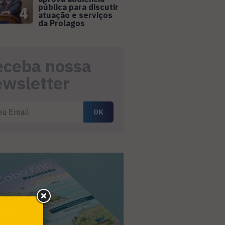
pública para discutir
4
atuação e serviços
da Prolagos
eceba nossa
ewsletter