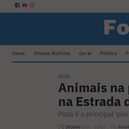
Home
Últimas Notícias
Geral
Política
P
BOIS
Animais na 
na Estrada 
Pista é o principal 'po
18 julho
2014 - 22h25
Por
Rodr