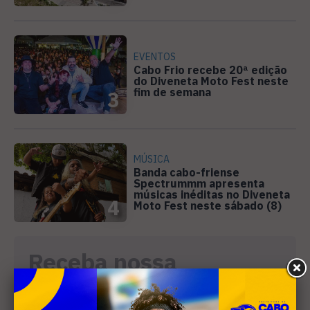
EVENTOS
Cabo Frio recebe 20ª edição
do Diveneta Moto Fest neste
fim de semana
3
MÚSICA
Banda cabo-friense
Spectrummm apresenta
músicas inéditas no Diveneta
4
Moto Fest neste sábado (8)
Receba nossa
newsletter