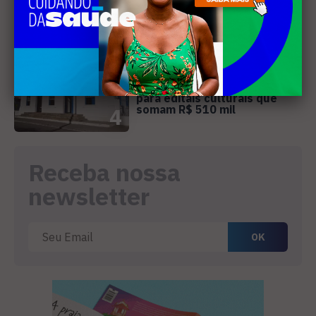
3
CULTURA
Cabo Frio abre inscrições
para editais culturais que
somam R$ 510 mil
4
Receba nossa
newsletter