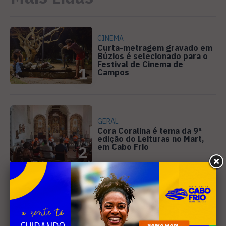
CINEMA
Curta-metragem gravado em
Búzios é selecionado para o
Festival de Cinema de
1
Campos
GERAL
Cora Coralina é tema da 9ª
edição do Leituras no Mart,
em Cabo Frio
2
GERAL
Inea confirma esgoto sem
tratamento na Laguna de
Araruama