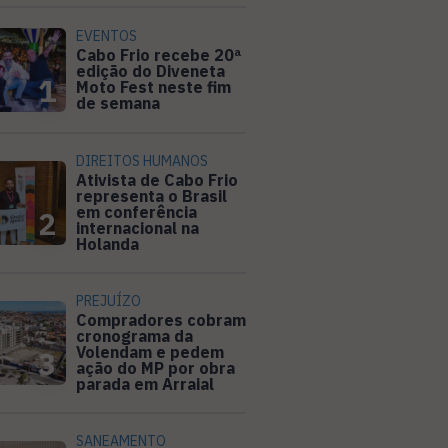
EVENTOS
Cabo Frio recebe 20ª
edição do Diveneta
1
Moto Fest neste fim
de semana
DIREITOS HUMANOS
Ativista de Cabo Frio
representa o Brasil
em conferência
2
internacional na
Holanda
PREJUÍZO
Compradores cobram
cronograma da
Volendam e pedem
3
ação do MP por obra
parada em Arraial
SANEAMENTO