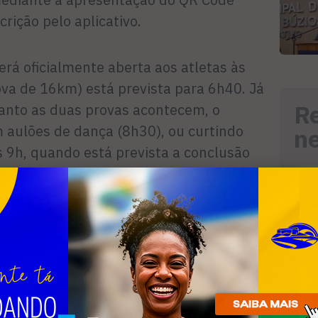
rição pelo aplicativo.
erá oficialmente aberta aos atletas às
ova de 16km) está prevista para 6h40. Já
R
anto as duas provas acontecem, o
m aulões de dança (8h30), ou curtindo
n
as 9h, quando está prevista a conclusão
ação (até o quinto lugar de cada
s 9h30. Todos que concluírem o percurso
ticipação.
ntre o Shopping Park Lagos e a Track &
rama de eventos e incentivo ao esporte
 com o apoio do grupo Porto (Porto