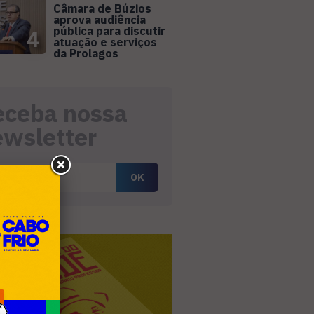
Câmara de Búzios
aprova audiência
pública para discutir
4
atuação e serviços
da Prolagos
eceba nossa
ewsletter