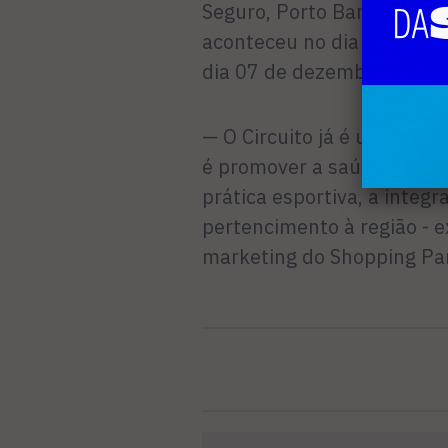
Seguro, Porto Bank, Porto 
aconteceu no dia 23 de ma
dia 07 de dezembro.
— O Circuito já é um event
é promover a saúde e o be
prática esportiva, a integr
pertencimento à região - e
marketing do Shopping Pa