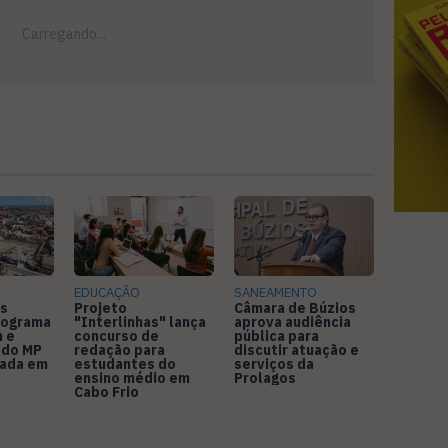
EDUCAÇÃO
SANEAMENTO
s
Projeto
Câmara de Búzios
nograma
"Interlinhas" lança
aprova audiência
 e
concurso de
pública para
 do MP
redação para
discutir atuação e
rada em
estudantes do
serviços da
ensino médio em
Prolagos
Cabo Frio