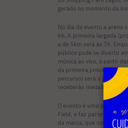
gerado no momento da insc
No dia do evento a arena s
6h. A primeira largada (pr
a de 5km será às 7h. Enqu
público pode se divertir e
música ao vivo, a partir d
da primeira prova. A premi
percurso) será a partir da
receberão medalhas de par
O evento é uma parceria e
Field, e faz parte do prog
da marca, que conta ainda