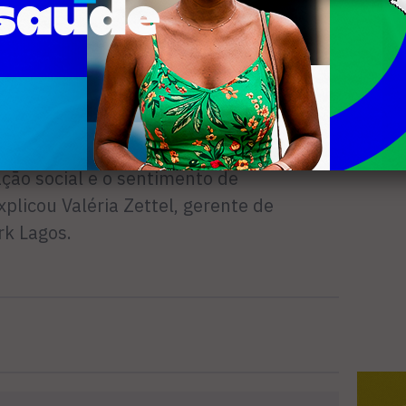
Saúde e Porto Serviço). A primeira etapa
rço. A etapa final está marcada para o
o consolidado na cidade. Nosso objetivo
m-estar da população, estimulando a
ação social e o sentimento de
xplicou Valéria Zettel, gerente de
rk Lagos.