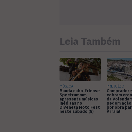
Leia Também
MÚSICA
PREJUÍZO
Banda cabo-friense
Compradore
Spectrummm
cobram cro
apresenta músicas
da Volendam
inéditas no
pedem ação
Diveneta Moto Fest
por obra pa
neste sábado (8)
Arraial