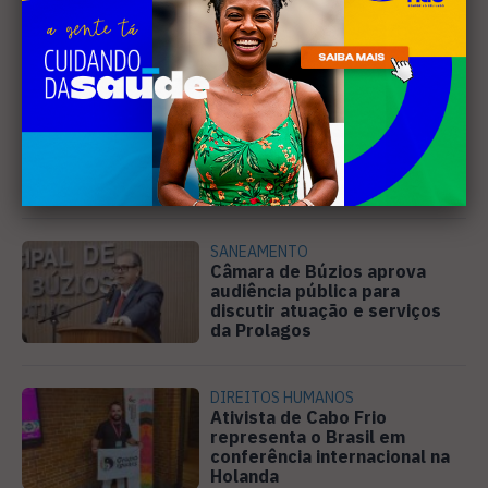
Leia Também
EDUCAÇÃO
Projeto "Interlinhas" lança
concurso de redação para
estudantes do ensino médio
em Cabo Frio
SANEAMENTO
Câmara de Búzios aprova
audiência pública para
discutir atuação e serviços
da Prolagos
DIREITOS HUMANOS
Ativista de Cabo Frio
representa o Brasil em
conferência internacional na
Holanda