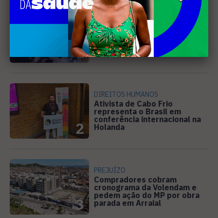
EVENTOS
Cabo Frio recebe 20ª edição
do Diveneta Moto Fest neste
fim de semana
1
DIREITOS HUMANOS
Ativista de Cabo Frio
representa o Brasil em
conferência internacional na
2
Holanda
PREJUÍZO
Compradores cobram
cronograma da Volendam e
pedem ação do MP por obra
3
parada em Arraial