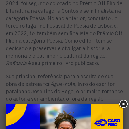
2024, foi segundo colocado no Prêmio Off Flip de
Literatura na categoria Contos e semifinalista na
categoria Poesia. No ano anterior, conquistou o
terceiro lugar no Festival de Poesia de Lisboa e,
em 2022, foi também semifinalista do Prêmio Off
Flip na categoria Poesia. Como editor, tem se
dedicado a preservar e divulgar a história, a
memória e o patrimônio cultural da região.
Refinaria
é seu primeiro livro publicado.
Sua principal referência para a escrita de sua
obra de estreia foi
Água-mãe
, livro do escritor
paraibano José Lins do Rego, o primeiro romance
do autor a ser ambientado fora da região
Nordeste. “O escritor narra as paisagens
daquela Cabo Frio com imagens arrebatadoras,
que envolvem as casuarinas, a figueira, a
fantasmagórica casa azul, as barcaças de sal