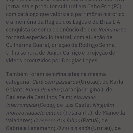
jornalista e produtor cultural em Cabo Frio (RJ),
com catálogo que valoriza o patrimônio histórico
e a memória da Região dos Lagos e do Brasil. A
conquista se soma ao anúncio de que
Refinaria
se
tornará espetáculo teatral, com atuação de
Guilherme Guaral, direção de Rodrigo Senna,
trilha sonora de Junior Carriço e projeção de
vídeos produzidos por Douglas Lopes.
Também foram semifinalistas na mesma
categoria:
Café com pássaros
(Urutau), de Karla
Galant;
Kitnet de vidro
(Laranja Original), de
Diuliane de Castilhos Paim;
Maracujá
interrompida
(Cepe), de Luis Osete;
Ninguém
morreu naquele outono
(Telaranha), de Manoella
Valadares;
O áspero das faltas
(Patuá), de
Gabriela Lagemann;
O sal e a sede
(Urutau), de