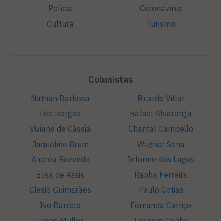
Polícia
Coronavírus
Cultura
Turismo
Colunistas
Nathan Barbosa
Ricardo Villar
Léo Borges
Rafael Alvarenga
Viviane de Cássia
Chantal Campello
Jaqueline Brum
Wagner Sena
Andréa Rezende
Informe dos Lagos
Elisa de Assis
Rapha Ferreira
Clesio Guimarães
Paulo Cotias
Ivo Barreto
Fernanda Carriço
Lucas Müller
Leandro Cunha