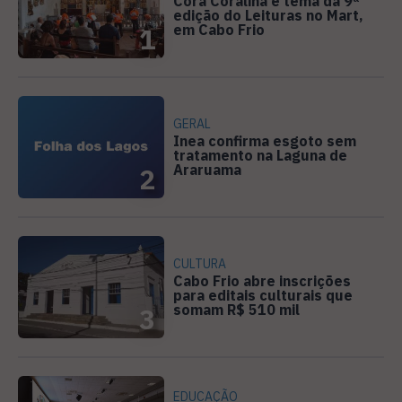
Cora Coralina é tema da 9ª
edição do Leituras no Mart,
em Cabo Frio
1
GERAL
Inea confirma esgoto sem
tratamento na Laguna de
Araruama
2
CULTURA
Cabo Frio abre inscrições
para editais culturais que
somam R$ 510 mil
3
EDUCAÇÃO