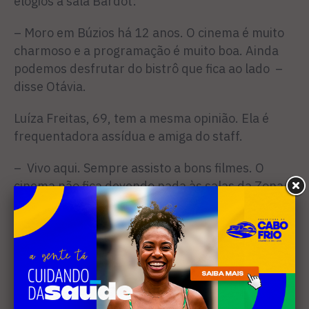
elogios à sala Bardot:
– Moro em Búzios há 12 anos. O cinema é muito
charmoso e a programação é muito boa. Ainda
podemos desfrutar do bistrô que fica ao lado –
disse Otávia.
Luíza Freitas, 69, tem a mesma opinião. Ela é
frequentadora assídua e amiga do staff.
– Vivo aqui. Sempre assisto a bons filmes. O
cinema não fica devendo nada às salas da Zona
Sul do Rio – elogiou.
Veja a galeria de fotos do cinema: