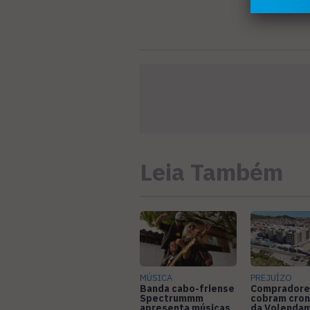
Leia Também
MÚSICA
PREJUÍZO
Banda cabo-friense
Compradore
Spectrummm
cobram cro
apresenta músicas
da Volendam