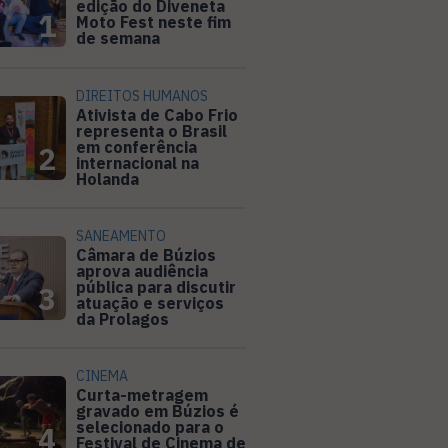
edição do Diveneta
1
Moto Fest neste fim
de semana
DIREITOS HUMANOS
Ativista de Cabo Frio
representa o Brasil
em conferência
2
internacional na
Holanda
SANEAMENTO
Câmara de Búzios
aprova audiência
pública para discutir
3
atuação e serviços
da Prolagos
CINEMA
Curta-metragem
gravado em Búzios é
selecionado para o
4
Festival de Cinema de