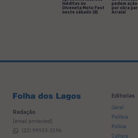
inéditas no
pedem ação
Diveneta Moto Fest
por obra pa
neste sábado (8)
Arraial
Editorias
Geral
Redação
Política
[email protected]
Polícia
(22) 99933-2196
Cultura