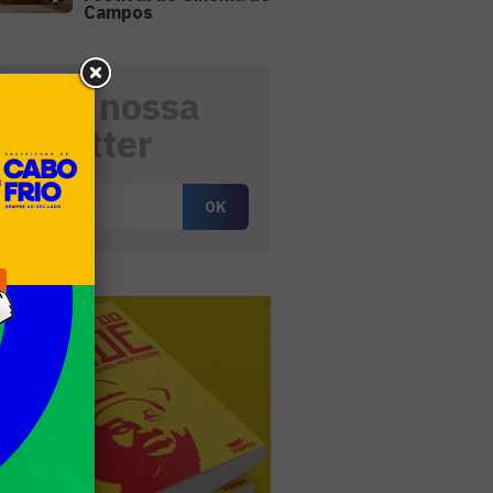
Campos
eceba nossa
ewsletter