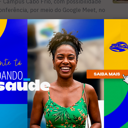
FF Campus Cabo Frio, com possibilidade
onferência, por meio do Google Meet, no
R
e-pijx-otz
n
ponível no portal de seleções do
se, sob o título Edital da Chamada