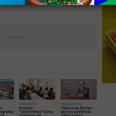
EDUCAÇÃO
SANEAMENTO
s
Projeto
Câmara de Búzios
nograma
"Interlinhas" lança
aprova audiência
 e
concurso de
pública para