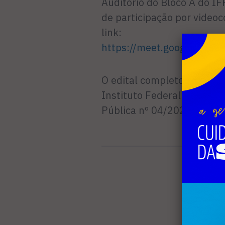
Auditório do Bloco A do I
de participação por videoc
link:
https://meet.google.com/jr
O edital completo está dis
Instituto Federal Fluminen
Pública nº 04/2025.