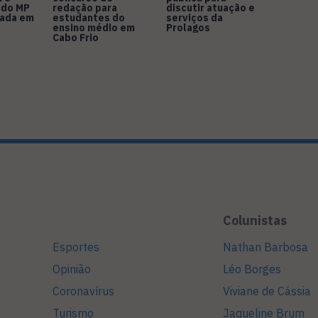
 do MP
redação para
discutir atuação e
rada em
estudantes do
serviços da
ensino médio em
Prolagos
Cabo Frio
Colunistas
Esportes
Nathan Barbosa
Opinião
Léo Borges
Coronavírus
Viviane de Cássia
Turismo
Jaqueline Brum