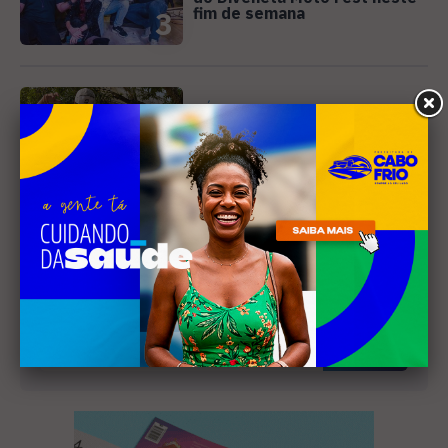
fim de semana
3
MÚSICA
Banda cabo-friense
Spectrummm apresenta
músicas inéditas no Diveneta
4
Moto Fest neste sábado (8)
Receba nossa
newsletter