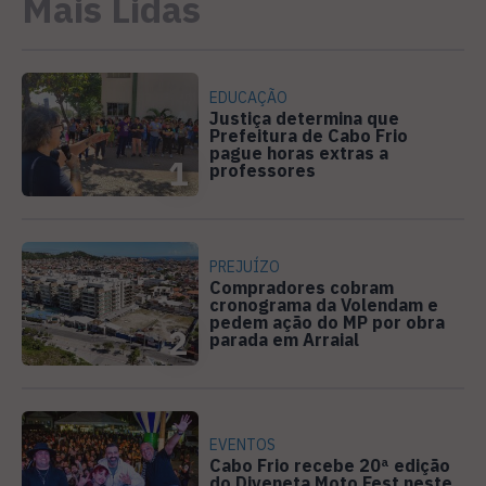
Mais Lidas
EDUCAÇÃO
Justiça determina que
Prefeitura de Cabo Frio
pague horas extras a
1
professores
PREJUÍZO
Compradores cobram
cronograma da Volendam e
pedem ação do MP por obra
2
parada em Arraial
EVENTOS
Cabo Frio recebe 20ª edição
do Diveneta Moto Fest neste