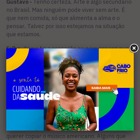
Gustavo -
Tenho certeza. Arte é algo secundário
no Brasil. Mas ninguém pode viver sem arte. É
que nem comida, só que alimenta a alma e o
pensar. Talvez por isso estejamos na situação
que estamos.
Folha
-Como foi a sensação na primeira vez que
fez um show fora do Brasil?
Gustavo -
Foi como começar de novo. Tem sido
um bom teste para saber o quanto eu amo fazer
isso. Tocamos em uma competição de todas as
bandas de Los Angeles no Hard Hock Café e
chegamos na semifinal. A receptividade com o
músico brasileiro em geral é boa. Eles esperam
de você uma “batida” diferente, que de fato
temos. É importante ter a sua identidade e não
querer copiar o músico americano. Alguns que