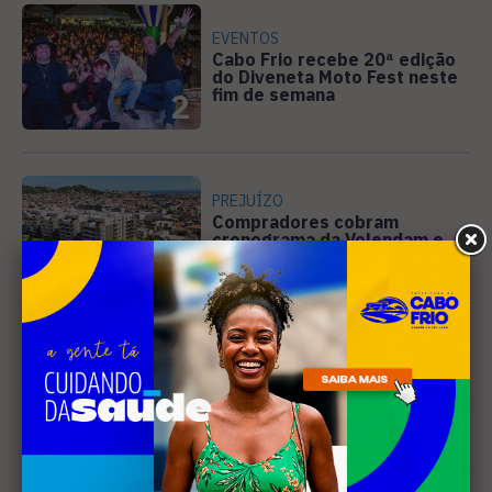
EVENTOS
Cabo Frio recebe 20ª edição
do Diveneta Moto Fest neste
fim de semana
2
PREJUÍZO
Compradores cobram
cronograma da Volendam e
pedem ação do MP por obra
3
parada em Arraial
DIREITOS HUMANOS
Ativista de Cabo Frio
representa o Brasil em
conferência internacional na
4
Holanda