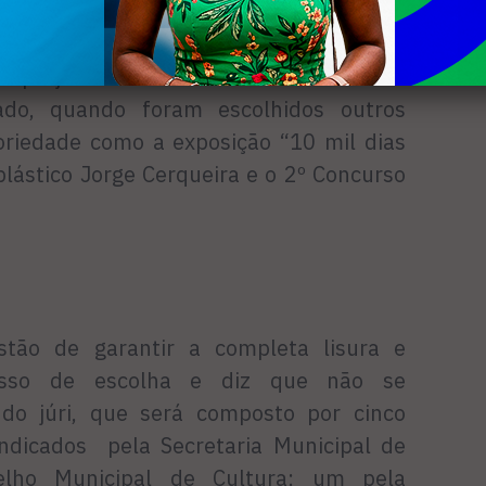
m 2013. O secretário acredita que apesar
 de viver o ciclo da celebração de seus
e projetos não será muito diferente da
ado, quando foram escolhidos outros
riedade como a exposição “10 mil dias
plástico Jorge Cerqueira e o 2º Concurso
tão de garantir a completa lisura e
cesso de escolha e diz que não se
 do júri, que será composto por cinco
 indicados pela Secretaria Municipal de
elho Municipal de Cultura; um pela