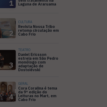
sem tratamento na
1
Laguna de Araruama
CULTURA
Revista Nossa Tribo
retoma circulação em
2
Cabo Frio
TEATRO
Daniel Ericsson
estreia em São Pedro
monólogo com
3
adaptação de
Dostoiévski
GERAL
Cora Coralina é tema
da 9ª edição do
4
Leituras no Mart, em
Cabo Frio