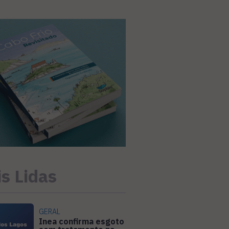
s Lidas
GERAL
Inea confirma esgoto