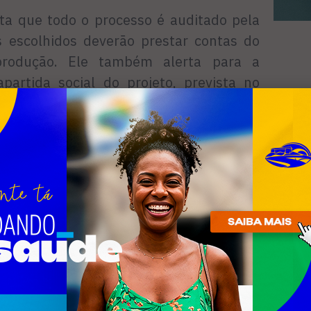
nta que todo o processo é auditado pela
s escolhidos deverão prestar contas do
rodução. Ele também alerta para a
apartida social do projeto, prevista no
tentar para a contrapartida, ou seja, a
jeto. O espetáculo teatral “A Ilíada”, por
atuitamente, com 12 sessões para alunos
o município. O projeto tem que ter
ial –afirma o secretário.
sessões sempre lotadas – montagem
inalmente escrita por Homero foi um dos