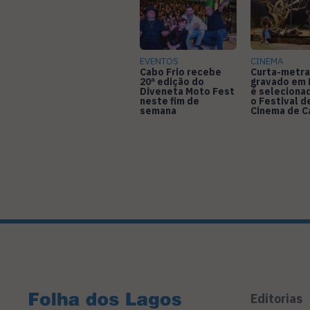
EVENTOS
CINEMA
Cabo Frio recebe
Curta-metr
20ª edição do
gravado em 
Diveneta Moto Fest
é seleciona
neste fim de
o Festival d
semana
Cinema de 
Editorias