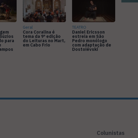
Geral
TEATRO
agem
Cora Coralina é
Daniel Ericsson
Búzios
tema da 9ª edição
estreia em São
do para
do Leituras no Mart,
Pedro monólogo
e
em Cabo Frio
com adaptação de
Campos
Dostoiévski
Colunistas