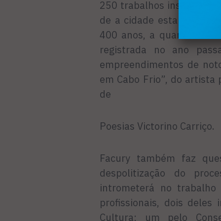
250 trabalhos inscritos e
de a cidade estar próxima
400 anos, a quantidade d
registrada no ano pass
empreendimentos de noto
em Cabo Frio”, do artista 
de
Poesias Victorino Carriço.
Facury também faz ques
despolitização do pro
intrometerá no trabalho
profissionais, dois deles
Cultura; um pelo Cons