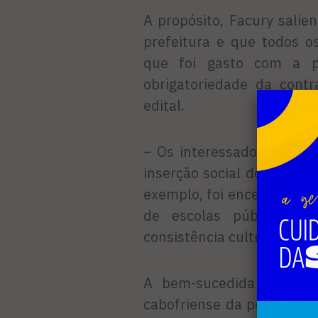
A propósito, Facury salie
prefeitura e que todos o
que foi gasto com a p
obrigatoriedade da contr
edital.
– Os interessados devem a
inserção social do seu pro
exemplo, foi encenado gr
de escolas públicas d
consistência cultural e soc
A bem-sucedida – com 
cabofriense da peça orig