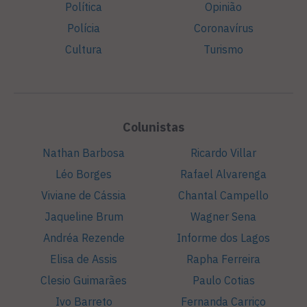
Política
Opinião
Polícia
Coronavírus
Cultura
Turismo
Colunistas
Nathan Barbosa
Ricardo Villar
Léo Borges
Rafael Alvarenga
Viviane de Cássia
Chantal Campello
Jaqueline Brum
Wagner Sena
Andréa Rezende
Informe dos Lagos
Elisa de Assis
Rapha Ferreira
Clesio Guimarães
Paulo Cotias
Ivo Barreto
Fernanda Carriço