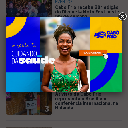
EVENTOS
Cabo Frio recebe 20ª edição
do Diveneta Moto Fest neste
fim de semana
1
CINEMA
Curta-metragem gravado em
Búzios é selecionado para o
Festival de Cinema de
2
Campos
DIREITOS HUMANOS
Ativista de Cabo Frio
representa o Brasil em
conferência internacional na
3
Holanda