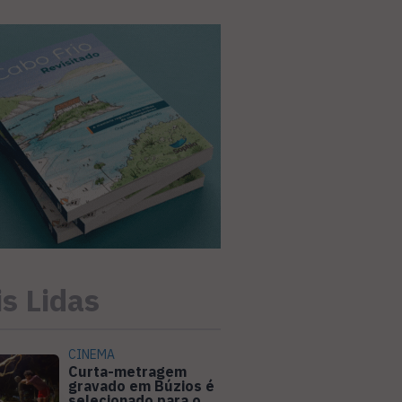
s Lidas
CINEMA
Curta-metragem
gravado em Búzios é
selecionado para o