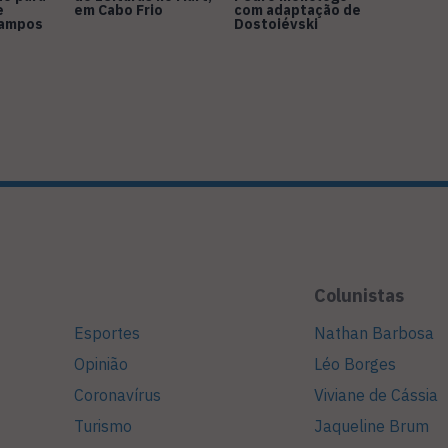
e
em Cabo Frio
com adaptação de
Campos
Dostoiévski
Colunistas
Esportes
Nathan Barbosa
Opinião
Léo Borges
Coronavírus
Viviane de Cássia
Turismo
Jaqueline Brum