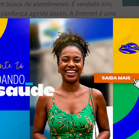
em busca de atendimento. É verdade sim,
confiança agindo assim. A Internet é uma
bras do homem e quando usada com
ica importância em nossas vidas, mas em
, tem se transformado em uma arma
, a moral, a família e ao próprio ser
ção do que falo, do que defendo e do que
cia e a uso para pesquisar, para me
construir um mundo melhor. Se tem
erar um democrata sou eu que jamais
is ignorei as críticas sempre as
o poucas. Nenhum político nessa cidade
 eu, já são 10 anos ininterruptos viajando