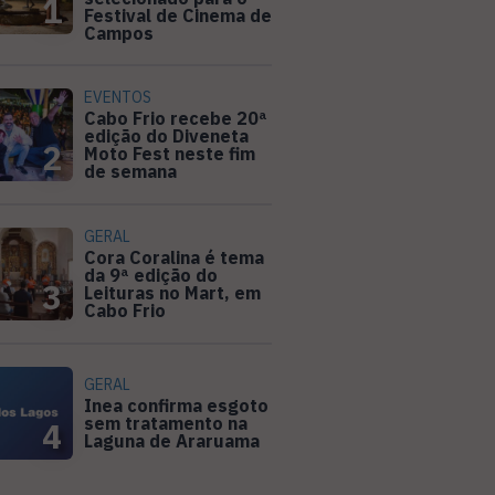
1
Festival de Cinema de
Campos
EVENTOS
Cabo Frio recebe 20ª
edição do Diveneta
2
Moto Fest neste fim
de semana
GERAL
Cora Coralina é tema
da 9ª edição do
3
Leituras no Mart, em
Cabo Frio
GERAL
Inea confirma esgoto
sem tratamento na
4
Laguna de Araruama