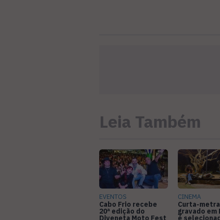
Leia Também
EVENTOS
CINEMA
Cabo Frio recebe
Curta-metr
20ª edição do
gravado em 
Diveneta Moto Fest
é seleciona