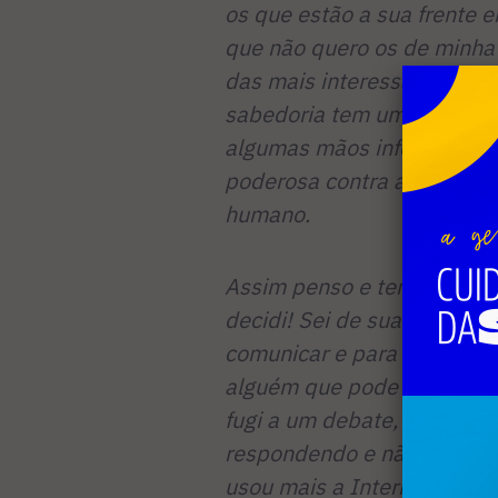
os que estão a sua frente 
que não quero os de minha 
das mais interessantes o
sabedoria tem uma fantást
algumas mãos infelizmente
poderosa contra a dignidade
humano.
Assim penso e tenho convic
decidi! Sei de sua importân
comunicar e para ajudar a 
alguém que pode se consid
fugi a um debate, como jama
respondendo e não tem sid
usou mais a Internet do que