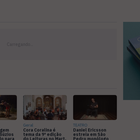
Geral
TEATRO
agem
Cora Coralina é
Daniel Ericsson
Búzios
tema da 9ª edição
estreia em São
do para
do Leituras no Mart,
Pedro monólogo