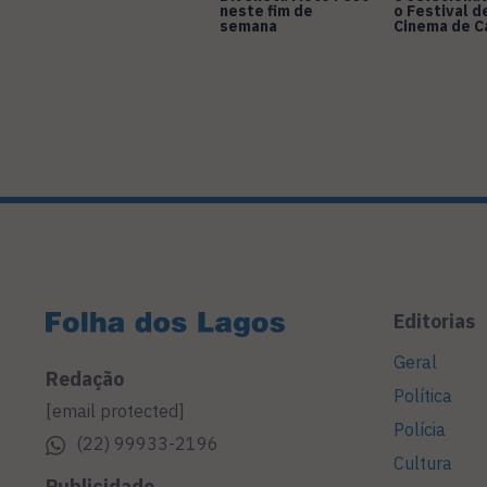
neste fim de
o Festival d
semana
Cinema de 
Editorias
Geral
Redação
Política
[email protected]
Polícia
(22) 99933-2196
Cultura
Publicidade