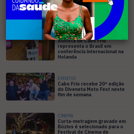
Câmara de Búzios aprova
audiência pública para
discutir atuação e serviços
da Prolagos
DIREITOS HUMANOS
Ativista de Cabo Frio
representa o Brasil em
conferência internacional na
Holanda
EVENTOS
Cabo Frio recebe 20ª edição
do Diveneta Moto Fest neste
fim de semana
CINEMA
Curta-metragem gravado em
Búzios é selecionado para o
Festival de Cinema de