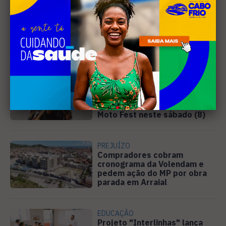
Leia Também
MÚSICA
Banda cabo-friense
Spectrummm apresenta
músicas inéditas no Diveneta
Moto Fest neste sábado (8)
PREJUÍZO
Compradores cobram
cronograma da Volendam e
pedem ação do MP por obra
parada em Arraial
EDUCAÇÃO
Projeto "Interlinhas" lança