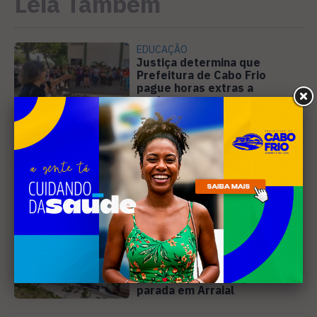
Leia Também
EDUCAÇÃO
Justiça determina que
Prefeitura de Cabo Frio
pague horas extras a
professores
MÚSICA
Banda cabo-friense
Spectrummm apresenta
músicas inéditas no Diveneta
Moto Fest neste sábado (8)
PREJUÍZO
Compradores cobram
cronograma da Volendam e
pedem ação do MP por obra
parada em Arraial