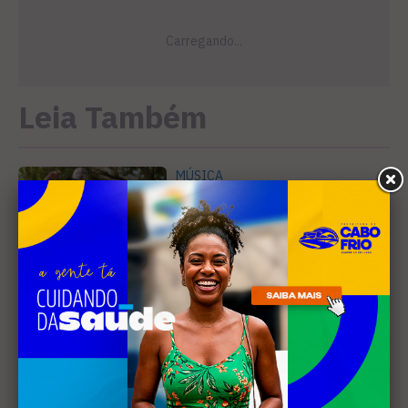
Leia Também
MÚSICA
Banda cabo-friense
Spectrummm apresenta
músicas inéditas no Diveneta
Moto Fest neste sábado (8)
PREJUÍZO
Compradores cobram
cronograma da Volendam e
pedem ação do MP por obra
parada em Arraial