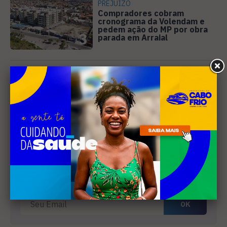
PREJUÍZO
Compradores cobram
cronograma da Volendam e
pedem ação do MP por obra
3
parada em Arraial
SANEAMENTO
Câmara de Búzios aprova
audiência pública para
discutir atuação e serviços
4
da Prolagos
Receba nossa
newsletter