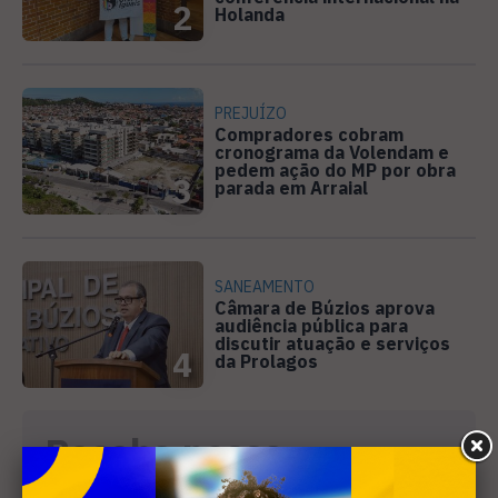
2
Holanda
PREJUÍZO
Compradores cobram
cronograma da Volendam e
pedem ação do MP por obra
3
parada em Arraial
SANEAMENTO
Câmara de Búzios aprova
audiência pública para
discutir atuação e serviços
4
da Prolagos
Receba nossa
newsletter