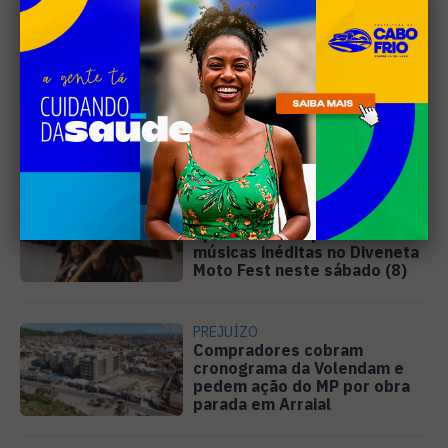
Leia Também
MÚSICA
Banda cabo-friense
Spectrummm apresenta
músicas inéditas no Diveneta
Moto Fest neste sábado (8)
PREJUÍZO
Compradores cobram
cronograma da Volendam e
pedem ação do MP por obra
parada em Arraial