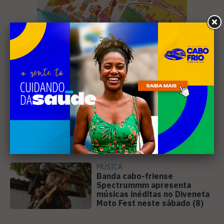
Leia Também
MÚSICA
Banda cabo-friense
Spectrummm apresenta
músicas inéditas no Diveneta
Moto Fest neste sábado (8)