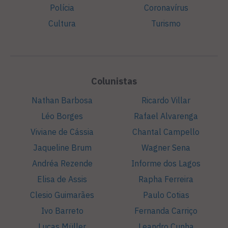
Polícia
Coronavírus
Cultura
Turismo
Colunistas
Nathan Barbosa
Ricardo Villar
Léo Borges
Rafael Alvarenga
Viviane de Cássia
Chantal Campello
Jaqueline Brum
Wagner Sena
Andréa Rezende
Informe dos Lagos
Elisa de Assis
Rapha Ferreira
Clesio Guimarães
Paulo Cotias
Ivo Barreto
Fernanda Carriço
Lucas Müller
Leandro Cunha