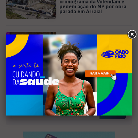
cronograma da Volendam e
pedem ação do MP por obra
3
parada em Arraial
DIREITOS HUMANOS
Ativista de Cabo Frio
representa o Brasil em
conferência internacional na
4
Holanda
Receba nossa
newsletter