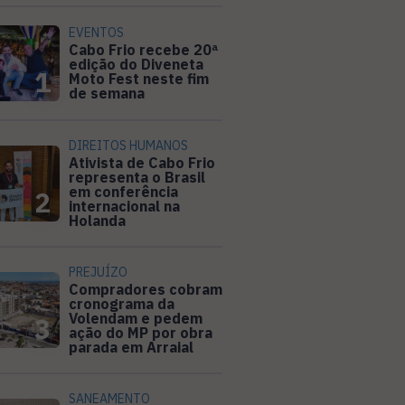
EVENTOS
Cabo Frio recebe 20ª
edição do Diveneta
1
Moto Fest neste fim
de semana
DIREITOS HUMANOS
Ativista de Cabo Frio
representa o Brasil
em conferência
2
internacional na
Holanda
PREJUÍZO
Compradores cobram
cronograma da
Volendam e pedem
3
ação do MP por obra
parada em Arraial
SANEAMENTO