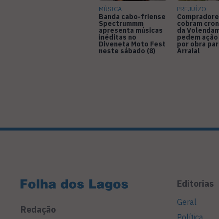
MÚSICA
PREJUÍZO
Banda cabo-friense
Compradore
Spectrummm
cobram cro
apresenta músicas
da Volendam
inéditas no
pedem ação
Diveneta Moto Fest
por obra pa
neste sábado (8)
Arraial
Editorias
Geral
Redação
Política