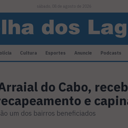
sábado, 08 de agosto de 2026
olícia
Cultura
Esportes
Anuncie
Podcasts
Arraial do Cabo, rece
recapeamento e capin
são um dos bairros beneficiados