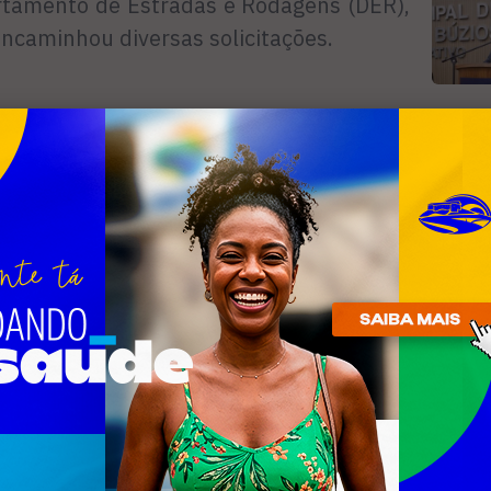
rtamento de Estradas e Rodagens (DER),
 encaminhou diversas solicitações.
R
n