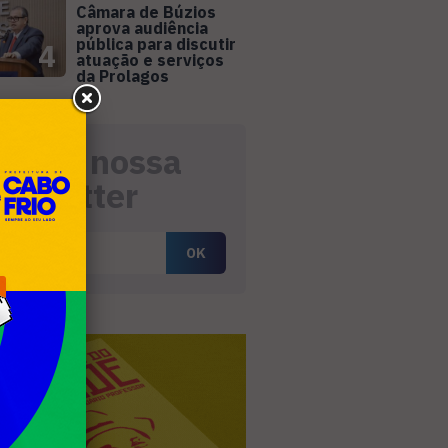
Câmara de Búzios
aprova audiência
pública para discutir
4
atuação e serviços
da Prolagos
eceba nossa
ewsletter