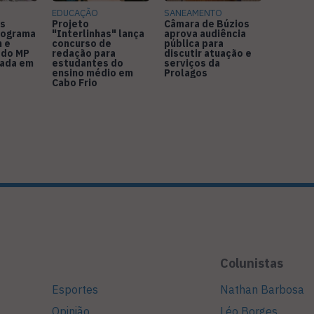
EDUCAÇÃO
SANEAMENTO
s
Projeto
Câmara de Búzios
nograma
"Interlinhas" lança
aprova audiência
 e
concurso de
pública para
 do MP
redação para
discutir atuação e
rada em
estudantes do
serviços da
ensino médio em
Prolagos
Cabo Frio
Colunistas
Esportes
Nathan Barbosa
Opinião
Léo Borges