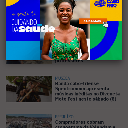
Leia Também
EDUCAÇÃO
Justiça determina que
Prefeitura de Cabo Frio
pague horas extras a
professores
MÚSICA
Banda cabo-friense
Spectrummm apresenta
músicas inéditas no Diveneta
Moto Fest neste sábado (8)
PREJUÍZO
Compradores cobram
cronograma da Volendam e