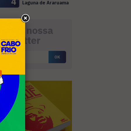
4
Laguna de Araruama
eceba nossa
ewsletter