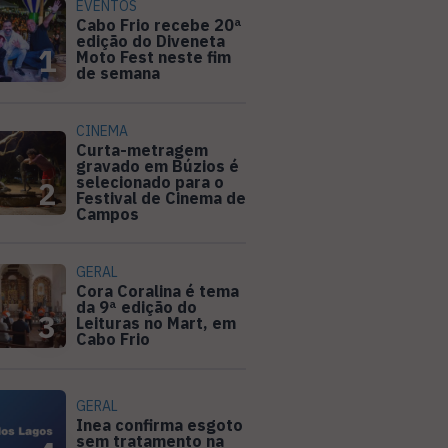
EVENTOS
Cabo Frio recebe 20ª
edição do Diveneta
1
Moto Fest neste fim
de semana
CINEMA
Curta-metragem
gravado em Búzios é
selecionado para o
2
Festival de Cinema de
Campos
GERAL
Cora Coralina é tema
da 9ª edição do
3
Leituras no Mart, em
Cabo Frio
GERAL
Inea confirma esgoto
sem tratamento na