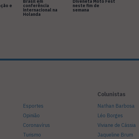
Brasil em
Diveneta Moto Fest
ação e
conferência
neste fim de
internacional na
semana
Holanda
Colunistas
Esportes
Nathan Barbosa
Opinião
Léo Borges
Coronavírus
Viviane de Cássia
Turismo
Jaqueline Brum