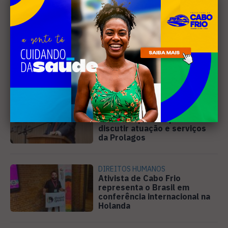
Leia Também
SANEAMENTO
Câmara de Búzios aprova
audiência pública para
discutir atuação e serviços
da Prolagos
DIREITOS HUMANOS
Ativista de Cabo Frio
representa o Brasil em
conferência internacional na
Holanda