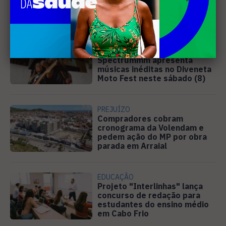
pague horas extras a
professores
MÚSICA
Banda cabo-friense
Spectrummm apresenta
músicas inéditas no Diveneta
Moto Fest neste sábado (8)
PREJUÍZO
Compradores cobram
cronograma da Volendam e
pedem ação do MP por obra
parada em Arraial
EDUCAÇÃO
Projeto "Interlinhas" lança
concurso de redação para
estudantes do ensino médio
em Cabo Frio