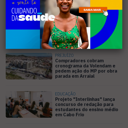
MÚSICA
Banda cabo-friense
Spectrummm apresenta
músicas inéditas no Diveneta
Moto Fest neste sábado (8)
PREJUÍZO
Compradores cobram
cronograma da Volendam e
pedem ação do MP por obra
parada em Arraial
EDUCAÇÃO
Projeto "Interlinhas" lança
concurso de redação para
estudantes do ensino médio
em Cabo Frio