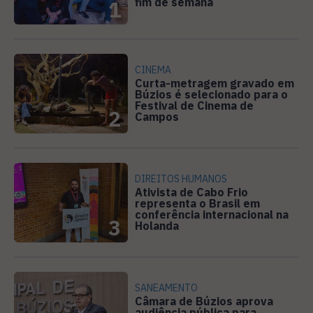
fim de semana
1
CINEMA
Curta-metragem gravado em
Búzios é selecionado para o
Festival de Cinema de
2
Campos
DIREITOS HUMANOS
Ativista de Cabo Frio
representa o Brasil em
conferência internacional na
3
Holanda
SANEAMENTO
Câmara de Búzios aprova
audiência pública para