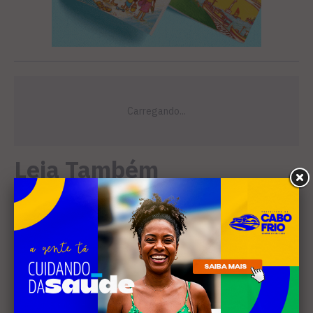
Leia Também
EDUCAÇÃO
Projeto "Interlinhas" lança
concurso de redação para
estudantes do ensino médio
em Cabo Frio
SANEAMENTO