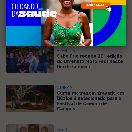
DIREITOS HUMANOS
Ativista de Cabo Frio
representa o Brasil em
conferência internacional na
Holanda
EVENTOS
Cabo Frio recebe 20ª edição
do Diveneta Moto Fest neste
fim de semana
CINEMA
Curta-metragem gravado em
Búzios é selecionado para o
Festival de Cinema de
Campos
Geral