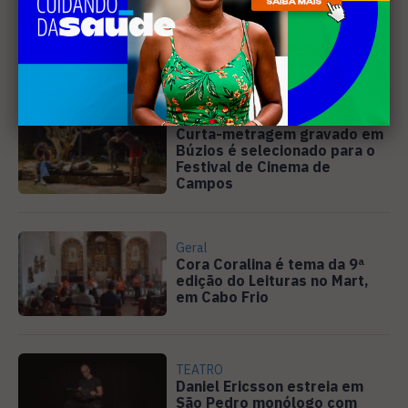
EVENTOS
Cabo Frio recebe 20ª edição
do Diveneta Moto Fest neste
fim de semana
CINEMA
Curta-metragem gravado em
Búzios é selecionado para o
Festival de Cinema de
Campos
Geral
Cora Coralina é tema da 9ª
edição do Leituras no Mart,
em Cabo Frio
TEATRO
Daniel Ericsson estreia em
São Pedro monólogo com