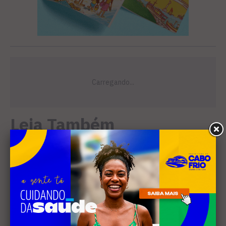
Leia Também
ESPORTE
Inscrições estão abertas
para a 2ª etapa do Circuito
Park Lagos Track & Field
Running 2026
EDUCAÇÃO