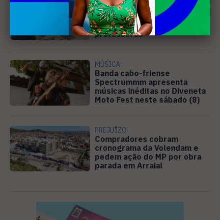
Justiça determina que
Prefeitura de Cabo Frio
pague horas extras a
professores
MÚSICA
Banda cabo-friense
Spectrummm apresenta
músicas inéditas no Diveneta
Moto Fest neste sábado (8)
PREJUÍZO
Compradores cobram
cronograma da Volendam e
pedem ação do MP por obra
parada em Arraial