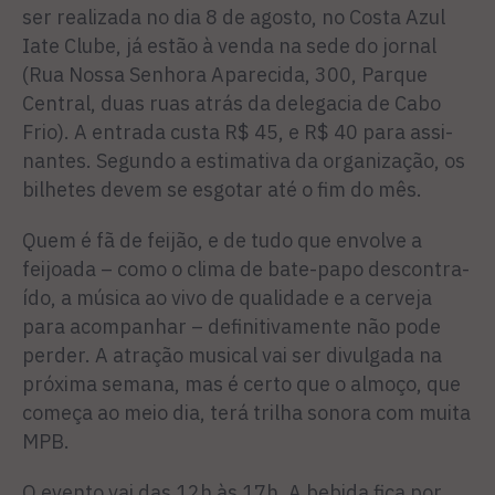
ser realizada no dia 8 de agosto, no Costa Azul
Iate Clube, já estão à ven­da na sede do jornal
(Rua Nossa Senhora Aparecida, 300, Parque
Central, duas ruas atrás da dele­gacia de Cabo
Frio). A entrada custa R$ 45, e R$ 40 para assi­
nantes. Segundo a estimativa da organização, os
bilhetes devem se esgotar até o fim do mês.
Quem é fã de feijão, e de tudo que envolve a
feijoada – como o clima de bate-papo descontra­
ído, a música ao vivo de quali­dade e a cerveja
para acompa­nhar – definitivamente não pode
perder. A atração musical vai ser divulgada na
próxima semana, mas é certo que o almoço, que
começa ao meio dia, terá trilha sonora com muita
MPB.
O evento vai das 12h às 17h. A bebida fica por