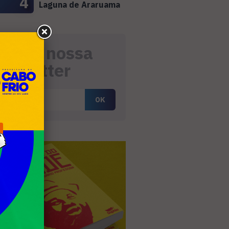
4
Laguna de Araruama
eceba nossa
ewsletter