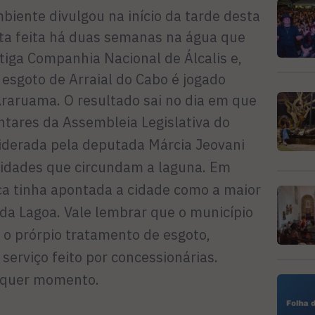
biente divulgou na início da tarde desta
eta feita há duas semanas na água que
iga Companhia Nacional de Álcalis e,
esgoto de Arraial do Cabo é jogado
raruama. O resultado sai no dia em que
ntares
da Assembleia Legislativa do
liderada pela deputada Márcia Jeovani
 cidades que circundam a laguna. Em
ica tinha apontada a cidade como a maior
 da Lagoa. Vale lembrar que o município
z o prórpio tratamento de esgoto,
erviço feito por concessionárias.
lquer momento.