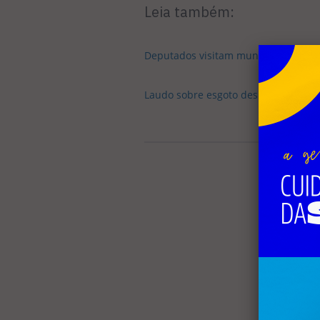
Leia também:
Deputados visitam municípios no e
Laudo sobre esgoto despejado na La