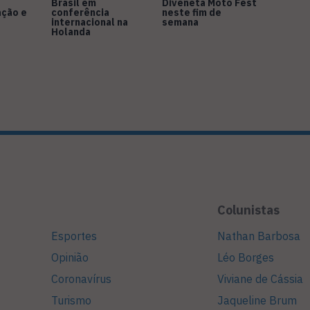
Brasil em
Diveneta Moto Fest
ação e
conferência
neste fim de
internacional na
semana
Holanda
Colunistas
Esportes
Nathan Barbosa
Opinião
Léo Borges
Coronavírus
Viviane de Cássia
Turismo
Jaqueline Brum