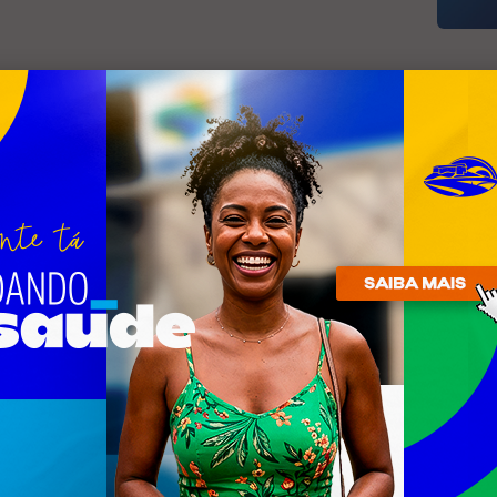
ntorno da Lagoa de Araruama
R
n
goa de Araruama sai em 15 dias