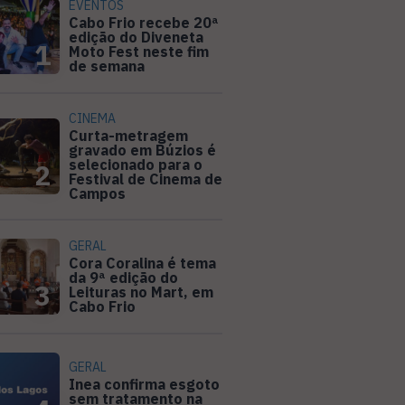
EVENTOS
Cabo Frio recebe 20ª
edição do Diveneta
1
Moto Fest neste fim
de semana
CINEMA
Curta-metragem
gravado em Búzios é
selecionado para o
2
Festival de Cinema de
Campos
GERAL
Cora Coralina é tema
da 9ª edição do
3
Leituras no Mart, em
Cabo Frio
GERAL
Inea confirma esgoto
sem tratamento na