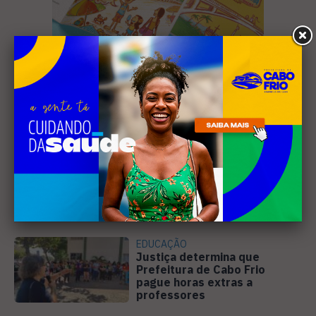
Leia Também
EDUCAÇÃO
Justiça determina que
Prefeitura de Cabo Frio
pague horas extras a
professores