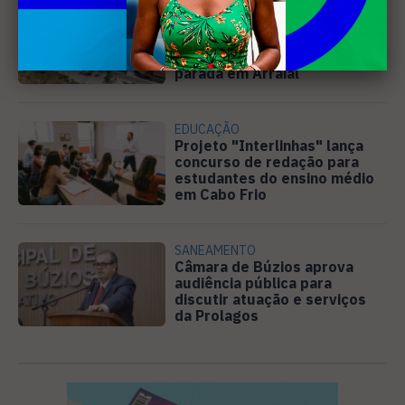
PREJUÍZO
Compradores cobram
cronograma da Volendam e
pedem ação do MP por obra
parada em Arraial
EDUCAÇÃO
Projeto "Interlinhas" lança
concurso de redação para
estudantes do ensino médio
em Cabo Frio
SANEAMENTO
Câmara de Búzios aprova
audiência pública para
discutir atuação e serviços
da Prolagos