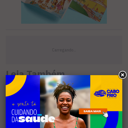
Leia Também
MÚSICA
Banda cabo-friense
Spectrummm apresenta
músicas inéditas no Diveneta
Moto Fest neste sábado (8)