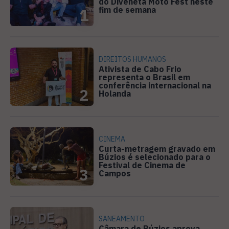
do Diveneta Moto Fest neste
fim de semana
1
DIREITOS HUMANOS
Ativista de Cabo Frio
representa o Brasil em
conferência internacional na
2
Holanda
CINEMA
Curta-metragem gravado em
Búzios é selecionado para o
Festival de Cinema de
3
Campos
SANEAMENTO
Câmara de Búzios aprova