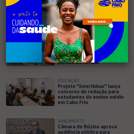
Leia Também
PREJUÍZO
Compradores cobram
cronograma da Volendam e
pedem ação do MP por obra
parada em Arraial
EDUCAÇÃO
Projeto "Interlinhas" lança
concurso de redação para
estudantes do ensino médio
em Cabo Frio
SANEAMENTO
Câmara de Búzios aprova
audiência pública para