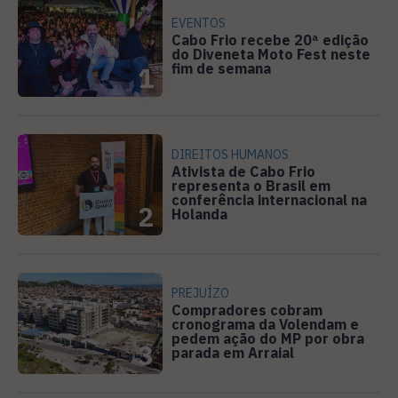
EVENTOS
Cabo Frio recebe 20ª edição
do Diveneta Moto Fest neste
fim de semana
1
DIREITOS HUMANOS
Ativista de Cabo Frio
representa o Brasil em
conferência internacional na
2
Holanda
PREJUÍZO
Compradores cobram
cronograma da Volendam e
pedem ação do MP por obra
3
parada em Arraial