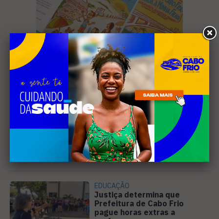
Leia Também
EDUCAÇÃO
Justiça determina que
Prefeitura de Cabo Frio
pague horas extras a